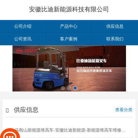
安徽比迪新能源科技有限公司
公司介绍
产品中心
供应信息
公司资讯
客户案例
联系我们
供应信息
查看分类
马鞍山新能源堆高车-安徽比迪新能源-新能源堆高车维修报价