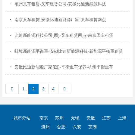
亳州叉车租赁-叉车租赁公司-安徽比迪新能源科技
南京叉车租赁-安徽比迪新能源厂家-叉车租赁网点
比迪新能源科技公司(图)-叉车租赁网点-南京叉车租赁
蚌埠新能源平衡重-安徽比迪新能源科技-新能源平衡重租赁
安徽比迪新能源厂家(图)-平衡重车保养-杭州平衡重车
1
2
3
4
城市分站
南京
苏州
无锡
安徽
江苏
上海
滁州
合肥
六安
芜湖