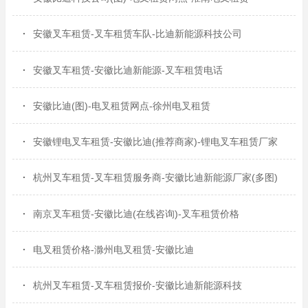
安徽叉车租赁-叉车租赁车队-比迪新能源科技公司
安徽叉车租赁-安徽比迪新能源-叉车租赁电话
安徽比迪(图)-电叉租赁网点-徐州电叉租赁
安徽锂电叉车租赁-安徽比迪(推荐商家)-锂电叉车租赁厂家
杭州叉车租赁-叉车租赁服务商-安徽比迪新能源厂家(多图)
南京叉车租赁-安徽比迪(在线咨询)-叉车租赁价格
电叉租赁价格-滁州电叉租赁-安徽比迪
杭州叉车租赁-叉车租赁报价-安徽比迪新能源科技