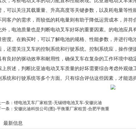
其次，考察电动叉车的动力配置和性能表现。比亚迪电动叉车采
时，可以关注其载重量、升高高度等关键参数，以及耗电量等性
不同客户的需求，而较低的耗电量则有助于降低运营成本，并符
此外，电池质量也是判断电动叉车好坏的重要因素。的电池应具
量密度。在购买时，可以了解电池的规格、性能参数，并进行电
后，还需关注叉车的控制系统和行驶系统。控制系统应，操作便
具有良好的驱动效率和耐用性，确保叉车在复杂的工作环境中稳
综上所述，判断比亚迪电动叉车质量的好坏需要综合考虑外观做
制系统和行驶系统等多个方面。只有综合评估这些因素，才能选
上一条：
锂电池叉车厂家租赁-无锡锂电池叉车-安徽比迪
下一条：
安徽比迪科技公司(图)-平衡重厂家租赁-合肥平衡重
最新信息