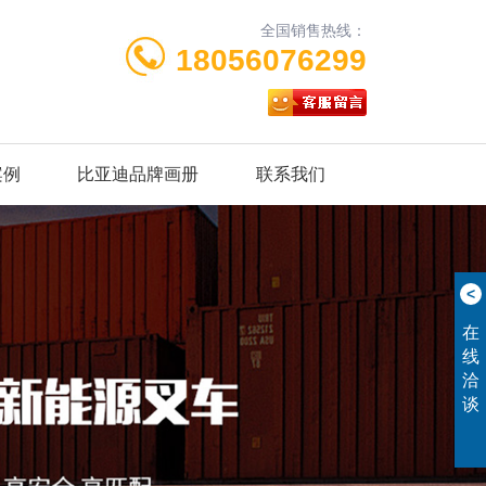
全国销售热线：
18056076299
案例
比亚迪品牌画册
联系我们
<
在
线
洽
谈