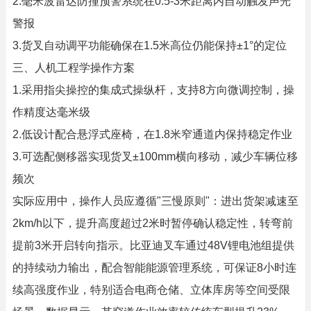
2.毫米波雷达防撞预警系统在0.5-3米距离内自动触发声光
警报
3.货叉自动调平功能确保在1.5米高位仍能保持±1°的定位
三、人机工程学操作方案
1.采用指尖操控的集成式操纵杆，支持8方向微调控制，操
作精度达毫米级
2.低设计配合悬浮式座椅，在1.8米窄通道内保持稳定作业
3.可选配侧移器实现货叉±100mm横向移动，减少车辆位移
频次
实际应用中，操作人员应遵循"三慢原则"：进出货架减速至
2km/h以下，提升高度超过2米时暂停确认稳定性，转弯前
提前3米开启转向指示。比亚迪叉车通过48V锂电池组提供
的持续动力输出，配合智能能源管理系统，可保证8小时连
续高强度作业，特别适合电商仓储、立体库房等空间受限