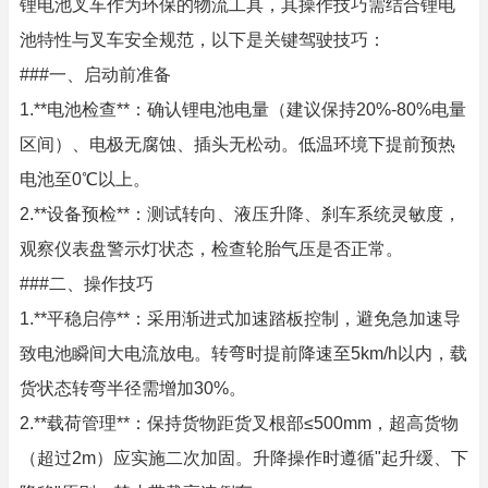
锂电池叉车作为环保的物流工具，其操作技巧需结合锂电
池特性与叉车安全规范，以下是关键驾驶技巧：
###一、启动前准备
1.**电池检查**：确认锂电池电量（建议保持20%-80%电量
区间）、电极无腐蚀、插头无松动。低温环境下提前预热
电池至0℃以上。
2.**设备预检**：测试转向、液压升降、刹车系统灵敏度，
观察仪表盘警示灯状态，检查轮胎气压是否正常。
###二、操作技巧
1.**平稳启停**：采用渐进式加速踏板控制，避免急加速导
致电池瞬间大电流放电。转弯时提前降速至5km/h以内，载
货状态转弯半径需增加30%。
2.**载荷管理**：保持货物距货叉根部≤500mm，超高货物
（超过2m）应实施二次加固。升降操作时遵循"起升缓、下