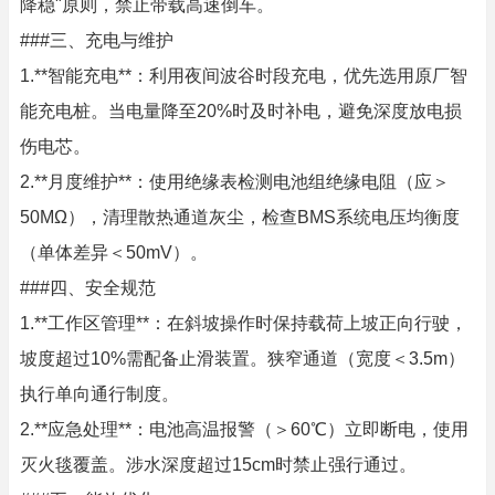
降稳"原则，禁止带载高速倒车。
###三、充电与维护
1.**智能充电**：利用夜间波谷时段充电，优先选用原厂智
能充电桩。当电量降至20%时及时补电，避免深度放电损
伤电芯。
2.**月度维护**：使用绝缘表检测电池组绝缘电阻（应＞
50MΩ），清理散热通道灰尘，检查BMS系统电压均衡度
（单体差异＜50mV）。
###四、安全规范
1.**工作区管理**：在斜坡操作时保持载荷上坡正向行驶，
坡度超过10%需配备止滑装置。狭窄通道（宽度＜3.5m）
执行单向通行制度。
2.**应急处理**：电池高温报警（＞60℃）立即断电，使用
灭火毯覆盖。涉水深度超过15cm时禁止强行通过。